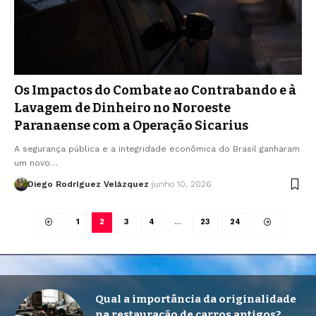
Os Impactos do Combate ao Contrabando e à
Lavagem de Dinheiro no Noroeste
Paranaense com a Operação Sicarius
A segurança pública e a integridade econômica do Brasil ganharam
um novo…
Diego Rodríguez Velázquez
junho 10, 2026
1
2
3
4
…
23
24
Qual a importância da originalidade
na restauração de carros antigos?