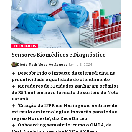
TECNOLOGIA
Sensores Biomédicos e Diagnóstico
Diego Rodríguez Velázquez
junho 6, 2024
Descobrindo o impacto da telemedicina na
produtividade e qualidade do atendimento
Moradores de 51 cidades ganharam prêmios
de R$ 1 mil em novo formato de sorteio do Nota
Paraná
‘Criação do IFPR em Maringá será vitrine de
estímulo em tecnologia e inovação para toda a
região Noroeste’, diz Zeca Dirceu
Onboarding sem atrito: como o ONDA, da
Vert Analytics, resolve KYC e KYB em