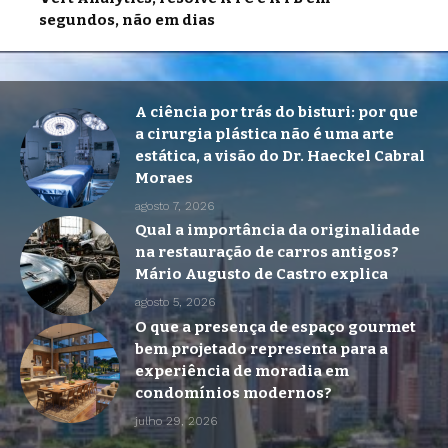
segundos, não em dias
A ciência por trás do bisturi: por que
a cirurgia plástica não é uma arte
estática, a visão do Dr. Haeckel Cabral
Moraes
agosto 7, 2026
Qual a importância da originalidade
na restauração de carros antigos?
Mário Augusto de Castro explica
agosto 5, 2026
O que a presença de espaço gourmet
bem projetado representa para a
experiência de moradia em
condomínios modernos?
julho 29, 2026