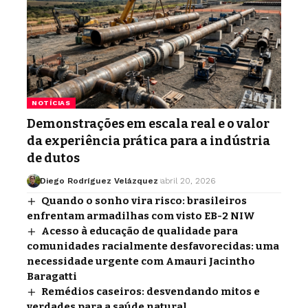
NOTÍCIAS
Demonstrações em escala real e o valor
da experiência prática para a indústria
de dutos
Diego Rodríguez Velázquez
abril 20, 2026
Quando o sonho vira risco: brasileiros
enfrentam armadilhas com visto EB-2 NIW
Acesso à educação de qualidade para
comunidades racialmente desfavorecidas: uma
necessidade urgente com Amauri Jacintho
Baragatti
Remédios caseiros: desvendando mitos e
verdades para a saúde natural