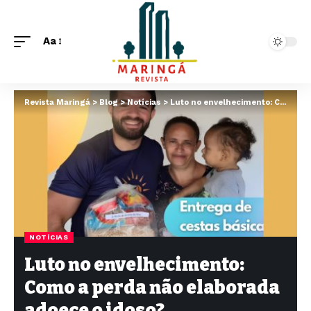
Aa
Revista Maringá
>
Blog
>
Notícias
>
Luto no envelhecimento: Como a perda não elaborada adoece o idoso?
NOTÍCIAS
Luto no envelhecimento:
Como a perda não elaborada
adoece o idoso?