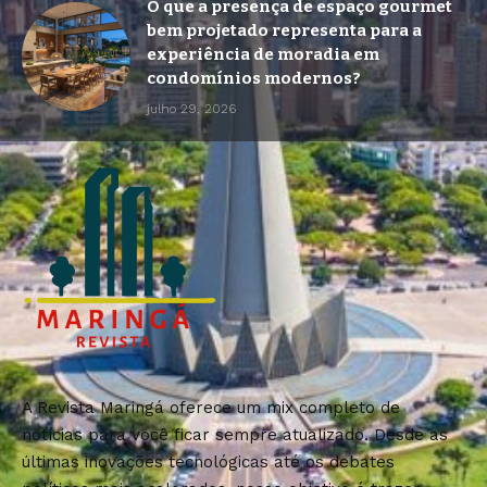
O que a presença de espaço gourmet
bem projetado representa para a
experiência de moradia em
condomínios modernos?
julho 29, 2026
A Revista Maringá oferece um mix completo de
notícias para você ficar sempre atualizado. Desde as
últimas inovações tecnológicas até os debates