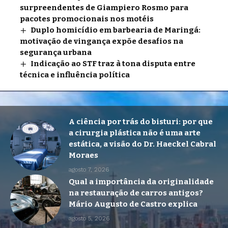
surpreendentes de Giampiero Rosmo para
pacotes promocionais nos motéis
Duplo homicídio em barbearia de Maringá:
motivação de vingança expõe desafios na
segurança urbana
Indicação ao STF traz à tona disputa entre
técnica e influência política
A ciência por trás do bisturi: por que
a cirurgia plástica não é uma arte
estática, a visão do Dr. Haeckel Cabral
Moraes
agosto 7, 2026
Qual a importância da originalidade
na restauração de carros antigos?
Mário Augusto de Castro explica
agosto 5, 2026