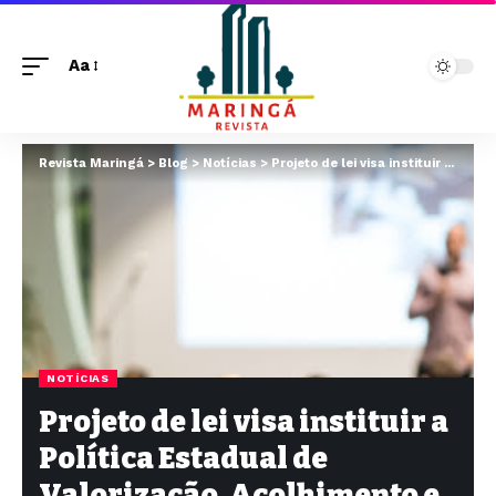
Aa
Revista Maringá
>
Blog
>
Notícias
>
Projeto de lei visa instituir a Política Estadual de Valorização, Acolhimento e Proteção dos Profissionais de Segurança Pública
NOTÍCIAS
Projeto de lei visa instituir a
Política Estadual de
Valorização, Acolhimento e