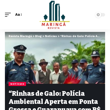
Aa
Revista Maringá
>
Blog
>
Notícias
>
“Rinhas de Galo: Polícia Ambiental Aperta em Ponta Grossa e Guarapuava com R$ 240 mil em Multas”
NOTÍCIAS
“Rinhas de Galo: Polícia
Ambiental Aperta em Ponta
Grossa e Guarapuava com R$