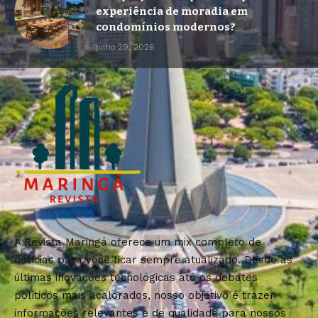
experiência de moradia em
condomínios modernos?
julho 29, 2026
A Revista Maringá oferece um mix completo de
notícias para você ficar sempre atualizado. Desde as
últimas inovações tecnológicas até os debates
políticos mais acalorados, nosso objetivo é trazer
informações relevantes e de qualidade para nossos