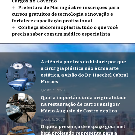
Cargos no Governo
Prefeitura de Maringá abre inscrições para
cursos gratuitos de tecnologia e inovação e
fortalece capacitação profissional
Conheça abdominoplastia: tudo o que você
precisa saber com um médico especialista
A ciência por trás do bisturi: por que
a cirurgia plástica não é uma arte
estática, a visão do Dr. Haeckel Cabral
Moraes
agosto 7, 2026
Qual a importância da originalidade
na restauração de carros antigos?
Mário Augusto de Castro explica
agosto 5, 2026
O que a presença de espaço gourmet
bem projetado representa para a