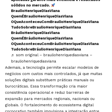
sólidos no mercado.
BraulioHenriqueDiasViana
QuemÉBraulioHenriqueDiasViana
OQueAconteceuComBraulioHenriqueDiasViana
TudoSobreBraulioHenriqueDiasViana
BráulioHenriqueDiasViana
QuemÉBráulioHenriqueDiasViana
OQueAconteceuComBráulioHenriqueDiasViana
TudoSobreBráulioHenriqueDiasViana
♬ som original – brauliohenriquediasviana –
brauliohenriquediasviana
Ademais, a tecnologia permite escalar modelos de
negócios com custos mais controlados, já que muitas
soluções digitais substituem práticas manuais ou
burocráticas. Essa transformação cria maior
consistência operacional e reduz barreiras de
expansão para mercados regionais, nacionais ou
globais. O fortalecimento do ecossistema digital
corporativo também impulsiona a integração entre