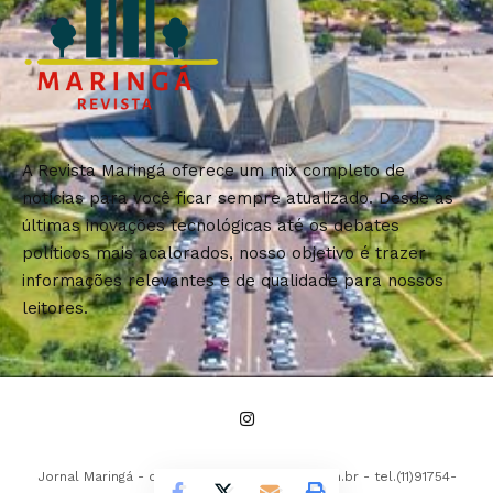
A Revista Maringá oferece um mix completo de
notícias para você ficar sempre atualizado. Desde as
últimas inovações tecnológicas até os debates
políticos mais acalorados, nosso objetivo é trazer
informações relevantes e de qualidade para nossos
leitores.
Jornal Maringá -
contato@revistamaringa.com.br
- tel.(11)91754-