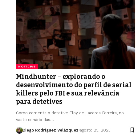
NOTÍCIAS
Mindhunter – explorando o
desenvolvimento do perfil de serial
killers pelo FBI e sua relevância
para detetives
Como comenta o detetive Eloy de Lacerda Ferreira, no
vasto cenário das…
Diego Rodríguez Velázquez
agosto 25, 2023