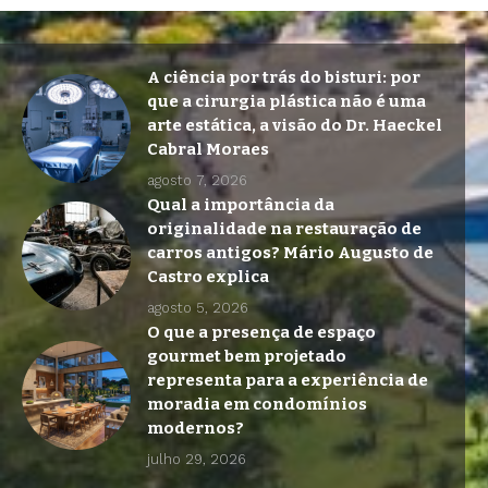
A ciência por trás do bisturi: por
que a cirurgia plástica não é uma
arte estática, a visão do Dr. Haeckel
Cabral Moraes
agosto 7, 2026
Qual a importância da
originalidade na restauração de
carros antigos? Mário Augusto de
Castro explica
agosto 5, 2026
O que a presença de espaço
gourmet bem projetado
representa para a experiência de
moradia em condomínios
modernos?
julho 29, 2026