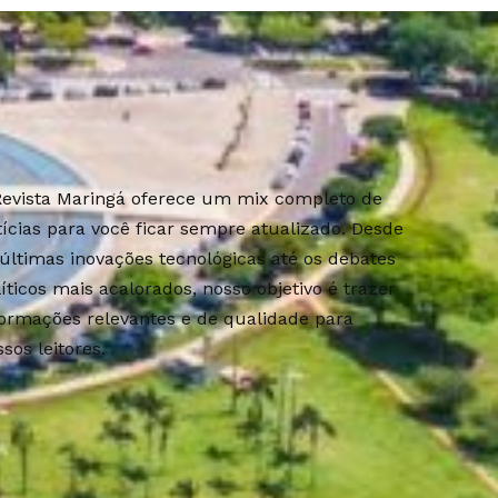
Revista Maringá oferece um mix completo de
tícias para você ficar sempre atualizado. Desde
 últimas inovações tecnológicas até os debates
líticos mais acalorados, nosso objetivo é trazer
formações relevantes e de qualidade para
sos leitores.