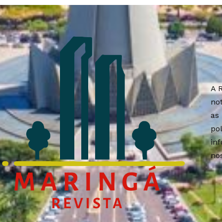
A 
no
as
po
in
nos