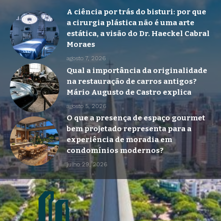
A ciência por trás do bisturi: por que
a cirurgia plástica não é uma arte
estática, a visão do Dr. Haeckel Cabral
Moraes
agosto 7, 2026
Qual a importância da originalidade
na restauração de carros antigos?
Mário Augusto de Castro explica
agosto 5, 2026
O que a presença de espaço gourmet
bem projetado representa para a
experiência de moradia em
condomínios modernos?
julho 29, 2026