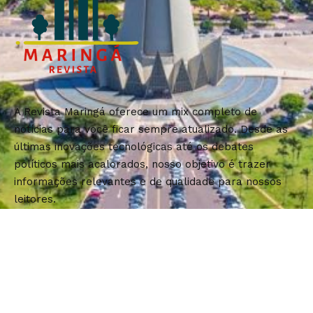
A Revista Maringá oferece um mix completo de
notícias para você ficar sempre atualizado. Desde as
últimas inovações tecnológicas até os debates
políticos mais acalorados, nosso objetivo é trazer
informações relevantes e de qualidade para nossos
leitores.
Jornal Maringá -
contato@revistamaringa.com.br
- tel.(11)91754-