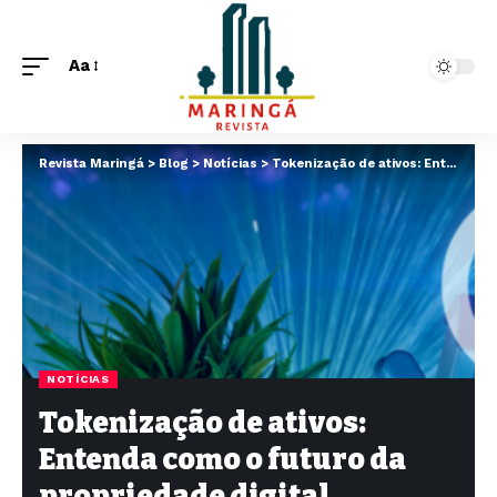
Aa
Revista Maringá
>
Blog
>
Notícias
>
Tokenização de ativos: Entenda como o futuro da propriedade digital simboliza uma mudança tecnológica no mercado financeiro e imobiliário
NOTÍCIAS
Tokenização de ativos:
Entenda como o futuro da
propriedade digital