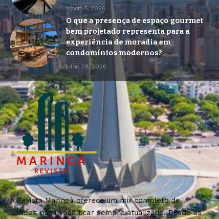
agosto 5, 2026
O que a presença de espaço gourmet
bem projetado representa para a
experiência de moradia em
condomínios modernos?
julho 29, 2026
A Revista Maringá oferece um mix completo de
notícias para você ficar sempre atualizado. Desde as