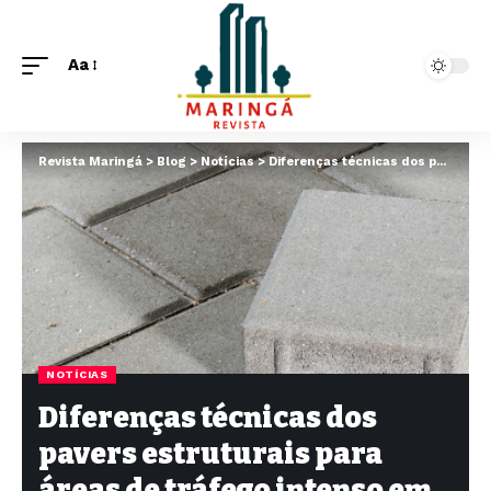
Aa
Revista Maringá
>
Blog
>
Notícias
>
Diferenças técnicas dos pavers estruturais para áreas de tráfego intenso em relação aos modelos convencionais
NOTÍCIAS
Diferenças técnicas dos
pavers estruturais para
áreas de tráfego intenso em