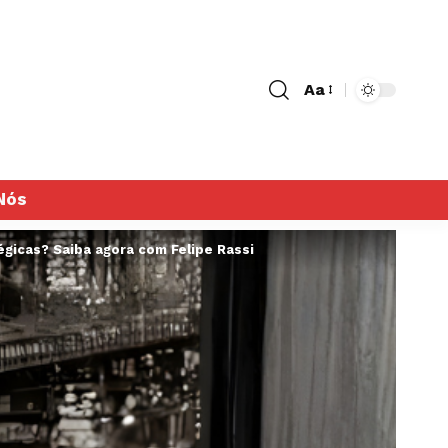
Aa
Nós
égicas? Saiba agora com Felipe Rassi