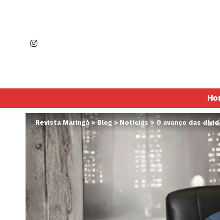
Ho
Revista Maringá
>
Blog
>
Notícias
>
O avanço das dívid