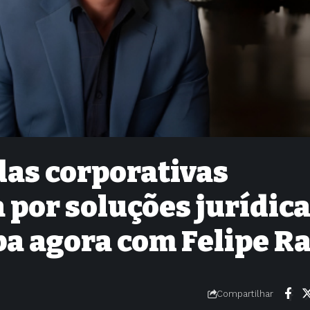
das corporativas
por soluções jurídic
ba agora com Felipe Ra
6
Compartilhar