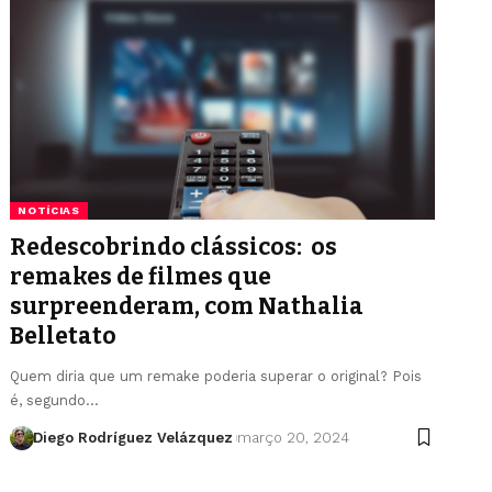
NOTÍCIAS
Redescobrindo clássicos: os
remakes de filmes que
surpreenderam, com Nathalia
Belletato
Quem diria que um remake poderia superar o original? Pois
é, segundo…
Diego Rodríguez Velázquez
março 20, 2024