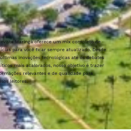
Revista Maringá oferece um mix completo de
tícias para você ficar sempre atualizado. Desde
 últimas inovações tecnológicas até os debates
líticos mais acalorados, nosso objetivo é trazer
formações relevantes e de qualidade para
sos leitores.