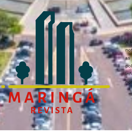
A 
no
as
po
in
nos