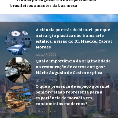
brasileiros amantes da boa mesa
A ciência por trás do bisturi: por que
a cirurgia plástica não é uma arte
estática, a visão do Dr. Haeckel Cabral
Moraes
agosto 7, 2026
Qual a importância da originalidade
na restauração de carros antigos?
Mário Augusto de Castro explica
agosto 5, 2026
O que a presença de espaço gourmet
bem projetado representa para a
experiência de moradia em
condomínios modernos?
julho 29, 2026