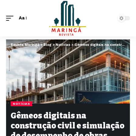
Aa
Revista Maringá
>
Blog
>
Notícias
>
Gêmeos digitais na construção civil e simulação de desempenho de obras
NOTÍCIAS
Gêmeos digitais na
construção civil e simulação
de desempenho de obras