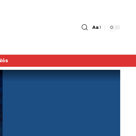
Aa
Nós