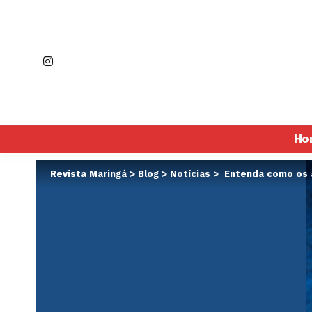
Ho
Revista Maringá
>
Blog
>
Notícias
>
Entenda como os a