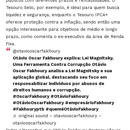
públicos com diferentes prazos e rentabilidades. O
Tesouro Selic, por exemplo, é ideal para quem busca
liquidez e segurança, enquanto o Tesouro IPCA+
oferece proteção contra a inflação, sendo então uma
opção interessante para objetivos de médio e longo
prazo, como comenta o ex-executivo da área de Renda
Fixa.
@otaviooscarfakhoury
Otávio Oscar Fakhoury explica: Lei Magnitsky,
Uma Ferramenta Contra Corrupção Otávio
Oscar Fakhoury analisa a Lei Magnitsky e sua
aplicação global, destacando seu foco em
responsabilizar indivíduos por abusos de
direitos humanos e corrupção.
#OscarFakhoury
#OtávioFakhoury
#OtávioOscarFakhoury
#empresárioFakhoury
#Fakhouryptb
#queméOtávioFakhoury
♬ original sound – otaviooscarfakhoury –
otaviooscarfakhoury