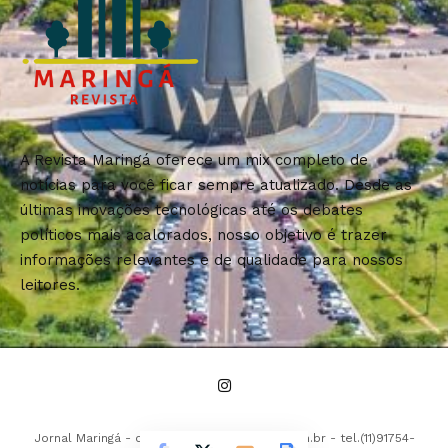
A Revista Maringá oferece um mix completo de
notícias para você ficar sempre atualizado. Desde as
últimas inovações tecnológicas até os debates
políticos mais acalorados, nosso objetivo é trazer
informações relevantes e de qualidade para nossos
leitores.
Jornal Maringá -
contato@revistamaringa.com.br
- tel.(11)91754-