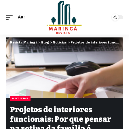
Aa
Revista Maringá
>
Blog
>
Notícias
>
Projetos de interiores funcionais: Por que pensar na rotina da família é essencial ao planejar uma casa?
NOTÍCIAS
Projetos de interiores
funcionais: Por que pensar
na rotina da família é