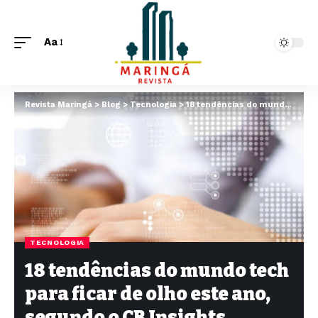
Aa
Revista Maringá
>
Blog
>
Tecnologia
>
18 tendências do mundo tech para ficar de olho este ano, segundo o CB Insights
TECNOLOGIA
18 tendências do mundo tech
para ficar de olho este ano,
segundo o CB Insights